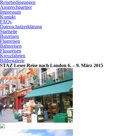
Reisebedingungen
Ansprechpartner
Impressum
Kontakt
FAQs
Datenschutzerklärung
Startseite
Busreisen
Flugreisen
Bahnreisen
Flussreisen
Kreuzfahrten
Bildergalerie
STAZ Leser-Reise nach London 6. – 9. März 2015