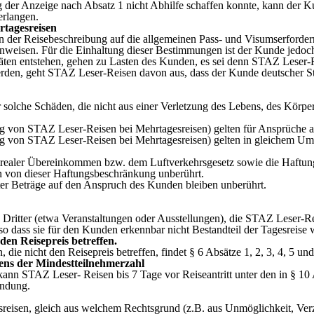
ng der Anzeige nach Absatz 1 nicht Abhilfe schaffen konnte, kann de
rlangen.
rtagesreisen
n der Reisebeschreibung auf die allgemeinen Pass- und Visumserfordern
inweisen. Für die Einhaltung dieser Bestimmungen ist der Kunde jedoc
itäten entstehen, gehen zu Lasten des Kunden, es sei denn STAZ Leser-
rden, geht STAZ Leser-Reisen davon aus, dass der Kunde deutscher Sta
olche Schäden, die nicht aus einer Verletzung des Lebens, des Körpers
ng von STAZ Leser-Reisen bei Mehrtagesreisen) gelten für Ansprüche 
g von STAZ Leser-Reisen bei Mehrtagesreisen) gelten in gleichem Umfa
ealer Übereinkommen bzw. dem Luftverkehrsgesetz sowie die Haftung 
n von dieser Haftungsbeschränkung unberührt.
r Beträge auf den Anspruch des Kunden bleiben unberührt.
Dritter (etwa Veranstaltungen oder Ausstellungen), die STAZ Leser-Rei
so dass sie für den Kunden erkennbar nicht Bestandteil der Tagesreise 
den Reisepreis betreffen.
die nicht den Reisepreis betreffen, findet § 6 Absätze 1, 2, 3, 4, 5 
ens der Mindestteilnehmerzahl
kann STAZ Leser- Reisen bis 7 Tage vor Reiseantritt unter den in § 10
endung.
reisen, gleich aus welchem Rechtsgrund (z.B. aus Unmöglichkeit, Verz