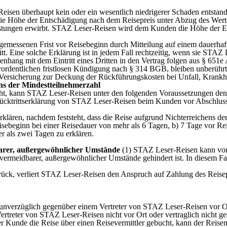
sen überhaupt kein oder ein wesentlich niedrigerer Schaden entstande
 die Höhe der Entschädigung nach dem Reisepreis unter Abzug des We
stungen erwirbt. STAZ Leser-Reisen wird dem Kunden die Höhe der E
ssenen Frist vor Reisebeginn durch Mitteilung auf einem dauerhaften D
itt. Eine solche Erklärung ist in jedem Fall rechtzeitig, wenn sie STAZ
ng mit dem Eintritt eines Dritten in den Vertrag folgen aus § 651e
rordentlichen fristlosen Kündigung nach § 314 BGB, bleiben unberührt
er Versicherung zur Deckung der Rückführungskosten bei Unfall, Krank
ns der Mindestteilnehmerzahl
icht, kann STAZ Leser-Reisen unter den folgenden Voraussetzungen den
ücktrittserklärung von STAZ Leser-Reisen beim Kunden vor Abschluss d
erklären, nachdem feststeht, dass die Reise aufgrund Nichterreichens de
isebeginn bei einer Reisedauer von mehr als 6 Tagen, b) 7 Tage vor Re
r als zwei Tagen zu erklären.
barer, außergewöhnlicher Umstände
(1) STAZ Leser-Reisen kann vor 
rmeidbarer, außergewöhnlicher Umstände gehindert ist. In diesem Fal
urück, verliert STAZ Leser-Reisen den Anspruch auf Zahlung des Reis
 unverzüglich gegenüber einem Vertreter von STAZ Leser-Reisen vor Ort 
ertreter von STAZ Leser-Reisen nicht vor Ort oder vertraglich nicht g
 der Kunde die Reise über einen Reisevermittler gebucht, kann der Re