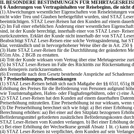
II. BESONDERE BESTIMMUNGEN FÜR MEHRTAGESREIS
§ 6 Änderungen von Vertragsinhalten vor Reisebeginn, die nicht d
(1) Abweichungen wesentlicher Eigenschaften von Reiseleistungen von
nicht wider Treu und Glauben herbeigeführt wurden, sind STAZ Leser-
beeinträchtigen. STAZ Leser-Reisen hat den Kunden auf einem dauerhaf
(2) Im Fall einer erheblichen Änderung einer wesentlichen Eigenschaf
sind, ist der Kunde berechtigt, innerhalb einer von STAZ Leser- Reis
zurückzutreten. Erklärt der Kunde nicht innerhalb der von STAZ Lese
Beabsichtigt STAZ Leser-Reisen eine solche Vertragsänderung, hat S
klar, verständlich und in hervorgehobener Weise über die in Art. 25
(3) Hatte STAZ Leser-Reisen für die Durchführung der geänderten Mehr
651m Abs. 2 BGB zu erstatten.
(4) Tritt der Kunde wirksam vom Vertrag über eine Mehrtagesreise zur
(5) Ist STAZ Leser-Reisen im Falle des Rücktritts zur Rückerstattung
den Reisepreis zurückzuerstatten.
(6) Eventuelle nach dem Gesetz bestehende Ansprüche auf Schadense
§ 7 Preiserhöhungen, Preissenkungen
(1) STAZ Leser-Reisen behält sich nach Maßgabe der §§ 651f, 651g BG
Erhöhung des Preises für die Beförderung von Personen aufgrund höher
wie Touristenabgaben, Hafen- oder Flughafengebühren, oder c) eine Än
(2) STAZ Leser-Reisen hat den Kunden auf einem dauerhaften Datenträg
Preiserhöhung mitzuteilen. Eine Preiserhöhung ist nur wirksam, wenn s
(3) Die Preiserhöhung berechnet sich wie folgt: a) Bei einer Erhöhun
Berechnung erhöhen: aa) Bei einer auf den Sitzplatz bezogenen Erh
Beförderungsmittel geforderten zusätzlichen Beförderungskosten durch 
STAZ Leser-Reisen vom Kunden verlangen. b) Bei einer Erhöhung der S
c) Bei einer Erhöhung der Wechselkurse gemäß Absatz 1 lit. c) kann d
(4) STAZ Leser-Reisen ist verpflichtet, dem Kunden auf sein Verlangen