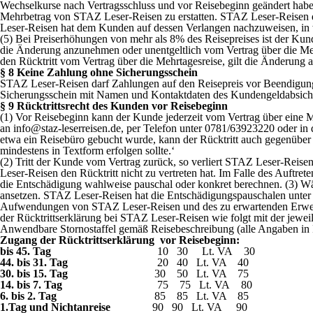
Wechselkurse nach Vertragsschluss und vor Reisebeginn geändert haben
Mehrbetrag von STAZ Leser-Reisen zu erstatten. STAZ Leser-Reisen 
Leser-Reisen hat dem Kunden auf dessen Verlangen nachzuweisen, in
(5) Bei Preiserhöhungen von mehr als 8% des Reisepreises ist der Kun
die Änderung anzunehmen oder unentgeltlich vom Vertrag über die Mehr
den Rücktritt vom Vertrag über die Mehrtagesreise, gilt die Änderun
§ 8 Keine Zahlung ohne Sicherungsschein
STAZ Leser-Reisen darf Zahlungen auf den Reisepreis vor Beendigun
Sicherungsschein mit Namen und Kontaktdaten des Kundengeldabsicher
§ 9 Rücktrittsrecht des Kunden vor Reisebeginn
(1) Vor Reisebeginn kann der Kunde jederzeit vom Vertrag über eine M
an info@staz-leserreisen.de, per Telefon unter 0781/63923220 oder in 
etwa ein Reisebüro gebucht wurde, kann der Rücktritt auch gegenüber d
mindestens in Textform erfolgen sollte.‘
(2) Tritt der Kunde vom Vertrag zurück, so verliert STAZ Leser-Rei
Leser-Reisen den Rücktritt nicht zu vertreten hat. Im Falle des Auf
die Entschädigung wahlweise pauschal oder konkret berechnen. (3) 
ansetzen. STAZ Leser-Reisen hat die Entschädigungspauschalen unter 
Aufwendungen von STAZ Leser-Reisen und des zu erwartenden Erwerbs
der Rücktrittserklärung bei STAZ Leser-Reisen wie folgt mit der jeweil
Anwendbare Stornostaffel gemäß Reisebeschreibung (alle Angaben in 
Zugang der Rücktrittserklärung vor Reisebeginn:
bis 45. Tag
10 30 Lt. VA 30
44. bis 31. Tag
20 40 Lt. VA 40
30. bis 15. Tag
30 50 Lt. VA 75
14.
bis 7. Tag
75 75 Lt. VA 80
6.
bis 2. Tag
85 85 Lt. VA 85
1.Tag und Nichtanreise
90 90 Lt. VA 90