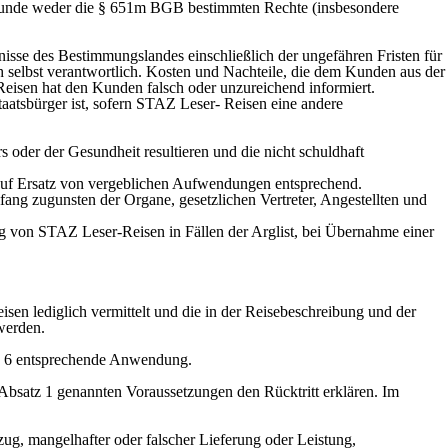
r Kunde weder die § 651m BGB bestimmten Rechte (insbesondere
isse des Bestimmungslandes einschließlich der ungefähren Fristen für
h selbst verantwortlich. Kosten und Nachteile, die dem Kunden aus der
Reisen hat den Kunden falsch oder unzureichend informiert.
atsbürger ist, sofern STAZ Leser- Reisen eine andere
 oder der Gesundheit resultieren und die nicht schuldhaft
auf Ersatz von vergeblichen Aufwendungen entsprechend.
ng zugunsten der Organe, gesetzlichen Vertreter, Angestellten und
von STAZ Leser-Reisen in Fällen der Arglist, bei Übernahme einer
sen lediglich vermittelt und die in der Reisebeschreibung und der
werden.
und 6 entsprechende Anwendung.
 Absatz 1 genannten Voraussetzungen den Rücktritt erklären. Im
ug, mangelhafter oder falscher Lieferung oder Leistung,