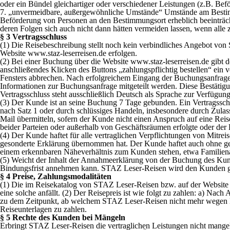
oder ein Bündel gleichartiger oder verschiedener Leistungen (z.B. Be
7. „unvermeidbare, außergewöhnliche Umstände“ Umstände am Bestimmu
Beförderung von Personen an den Bestimmungsort erheblich beeinträcht
deren Folgen sich auch nicht dann hätten vermeiden lassen, wenn all
§ 3 Vertragsschluss
(1) Die Reisebeschreibung stellt noch kein verbindliches Angebot vo
Website www.staz-leserreisen.de erfolgen.
(2) Bei einer Buchung über die Website www.staz-leserreisen.de gibt
anschließendes Klicken des Buttons „zahlungspflichtig bestellen“ ei
Fensters abbrechen. Nach erfolgreichem Eingang der Buchungsanfrage
Informationen zur Buchungsanfrage mitgeteilt werden. Diese Bestätigu
Vertragsschluss steht ausschließlich Deutsch als Sprache zur Verfügung
(3) Der Kunde ist an seine Buchung 7 Tage gebunden. Ein Vertragssch
nach Satz 1 oder durch schlüssiges Handeln, insbesondere durch Zula
Mail übermitteln, sofern der Kunde nicht einen Anspruch auf eine Reis
beider Parteien oder außerhalb von Geschäftsräumen erfolgte oder d
(4) Der Kunde haftet für alle vertraglichen Verpflichtungen von Mitrei
gesonderte Erklärung übernommen hat. Der Kunde haftet auch ohne ge
einem erkennbaren Näheverhältnis zum Kunden stehen, etwa Familien
(5) Weicht der Inhalt der Annahmeerklärung von der Buchung des Kund
Bindungsfrist annehmen kann. STAZ Leser-Reisen wird den Kunden ge
§ 4 Preise, Zahlungsmodalitäten
(1) Die im Reisekatalog von STAZ Leser-Reisen bzw. auf der Website w
eine solche anfällt. (2) Der Reisepreis ist wie folgt zu zahlen: a) Nac
zu dem Zeitpunkt, ab welchem STAZ Leser-Reisen nicht mehr wegen N
Reiseunterlagen zu zahlen.
§ 5 Rechte des Kunden bei Mängeln
Erbringt STAZ Leser-Reisen die vertraglichen Leistungen nicht mangel