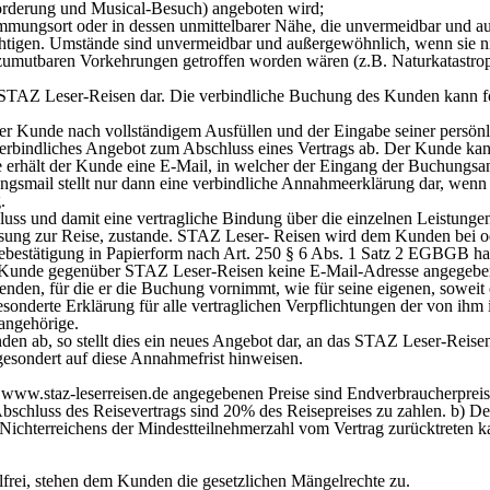
förderung und Musical-Besuch) angeboten wird;
ngsort oder in dessen unmittelbarer Nähe, die unvermeidbar und auß
igen. Umstände sind unvermeidbar und außergewöhnlich, wenn sie nicht 
e zumutbaren Vorkehrungen getroffen worden wären (z.B. Naturkatastro
n STAZ Leser-Reisen dar. Die verbindliche Buchung des Kunden kann fo
 der Kunde nach vollständigem Ausfüllen und der Eingabe seiner persö
n verbindliches Angebot zum Abschluss eines Vertrags ab. Der Kunde k
 erhält der Kunde eine E-Mail, in welcher der Eingang der Buchungsa
ngsmail stellt nur dann eine verbindliche Annahmeerklärung dar, wenn
.
luss und damit eine vertragliche Bindung über die einzelnen Leistung
ssung zur Reise, zustande. STAZ Leser- Reisen wird dem Kunden bei od
ebestätigung in Papierform nach Art. 250 § 6 Abs. 1 Satz 2 EGBGB hat,
er Kunde gegenüber STAZ Leser-Reisen keine E-Mail-Adresse angegebe
senden, für die er die Buchung vornimmt, wie für seine eigenen, soweit
sonderte Erklärung für alle vertraglichen Verpflichtungen der von i
angehörige.
en ab, so stellt dies ein neues Angebot dar, an das STAZ Leser-Reise
sondert auf diese Annahmefrist hinweisen.
ww.staz-leserreisen.de angegebenen Preise sind Endverbraucherpreise 
h Abschluss des Reisevertrags sind 20% des Reisepreises zu zahlen. b) D
ichterreichens der Mindestteilnehmerzahl vom Vertrag zurücktreten
frei, stehen dem Kunden die gesetzlichen Mängelrechte zu.