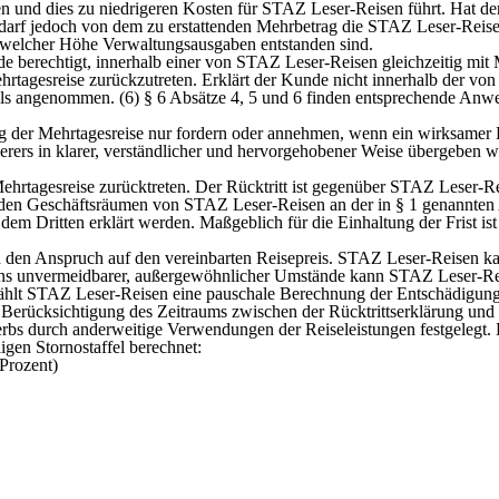
 und dies zu niedrigeren Kosten für STAZ Leser-Reisen führt. Hat der
darf jedoch von dem zu erstattenden Mehrbetrag die STAZ Leser-Reis
 welcher Höhe Verwaltungsausgaben entstanden sind.
de berechtigt, innerhalb einer von STAZ Leser-Reisen gleichzeitig mit
tagesreise zurückzutreten. Erklärt der Kunde nicht innerhalb der von
g als angenommen. (6) § 6 Absätze 4, 5 und 6 finden entsprechende An
g der Mehrtagesreise nur fordern oder annehmen, wenn ein wirksamer
ers in klarer, verständlicher und hervorgehobener Weise übergeben w
ehrtagesreise zurücktreten. Der Rücktritt ist gegenüber STAZ Leser-Re
den Geschäftsräumen von STAZ Leser-Reisen an der in § 1 genannten Adr
em Dritten erklärt werden. Maßgeblich für die Einhaltung der Frist is
sen den Anspruch auf den vereinbarten Reisepreis. STAZ Leser-Reisen
tretens unvermeidbarer, außergewöhnlicher Umstände kann STAZ Leser-
Wählt STAZ Leser-Reisen eine pauschale Berechnung der Entschädigun
Berücksichtigung des Zeitraums zwischen der Rücktrittserklärung und
 durch anderweitige Verwendungen der Reiseleistungen festgelegt. 
igen Stornostaffel berechnet:
Prozent)