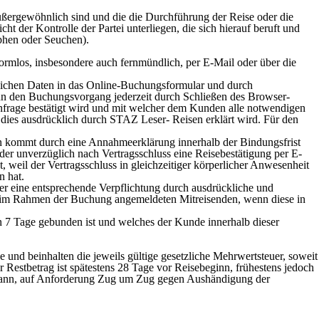
ergewöhnlich sind und die die Durchführung der Reise oder die
der Kontrolle der Partei unterliegen, die sich hierauf beruft und
phen oder Seuchen).
rmlos, insbesondere auch fernmündlich, per E-Mail oder über die
nlichen Daten in das Online-Buchungsformular und durch
ann den Buchungsvorgang jederzeit durch Schließen des Browser-
nfrage bestätigt wird und mit welcher dem Kunden alle notwendigen
 dies ausdrücklich durch STAZ Leser- Reisen erklärt wird. Für den
en kommt durch eine Annahmeerklärung innerhalb der Bindungsfrist
er unverzüglich nach Vertragsschluss eine Reisebestätigung per E-
 weil der Vertragsschluss in gleichzeitiger körperlicher Anwesenheit
n hat.
 er eine entsprechende Verpflichtung durch ausdrückliche und
hm im Rahmen der Buchung angemeldeten Mitreisenden, wenn diese in
n 7 Tage gebunden ist und welches der Kunde innerhalb dieser
und beinhalten die jeweils gültige gesetzliche Mehrwertsteuer, soweit
er Restbetrag ist spätestens 28 Tage vor Reisebeginn, frühestens jedoch
 kann, auf Anforderung Zug um Zug gegen Aushändigung der