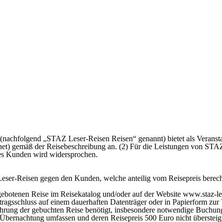
(nachfolgend „STAZ Leser-Reisen Reisen“ genannt) bietet als Veranstal
net) gemäß der Reisebeschreibung an. (2) Für die Leistungen von STAZ
s Kunden wird widersprochen.
ser-Reisen gegen den Kunden, welche anteilig vom Reisepreis berech
botenen Reise im Reisekatalog und/oder auf der Website www.staz-les
agsschluss auf einem dauerhaften Datenträger oder in Papierform zur V
ührung der gebuchten Reise benötigt, insbesondere notwendige Buchung
 Übernachtung umfassen und deren Reisepreis 500 Euro nicht übersteig