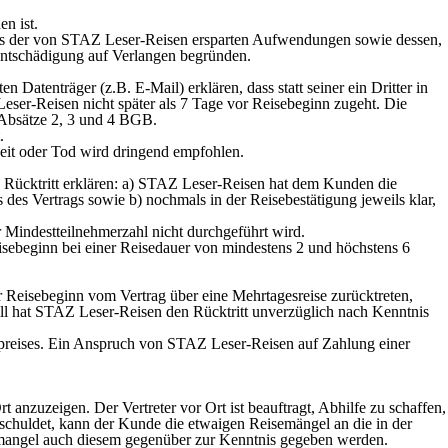
n ist.
rts der von STAZ Leser-Reisen ersparten Aufwendungen sowie dessen,
ntschädigung auf Verlangen begründen.
atenträger (z.B. E-Mail) erklären, dass statt seiner ein Dritter in
 Leser-Reisen nicht später als 7 Tage vor Reisebeginn zugeht. Die
 Absätze 2, 3 und 4 BGB.
.
heit oder Tod wird dringend empfohlen.
 Rücktritt erklären: a) STAZ Leser-Reisen hat dem Kunden die
es Vertrags sowie b) nochmals in der Reisebestätigung jeweils klar,
r Mindestteilnehmerzahl nicht durchgeführt wird.
isebeginn bei einer Reisedauer von mindestens 2 und höchstens 6
Reisebeginn vom Vertrag über eine Mehrtagesreise zurücktreten,
l hat STAZ Leser-Reisen den Rücktritt unverzüglich nach Kenntnis
epreises. Ein Anspruch von STAZ Leser-Reisen auf Zahlung einer
anzuzeigen. Der Vertreter vor Ort ist beauftragt, Abhilfe zu schaffen,
eschuldet, kann der Kunde die etwaigen Reisemängel an die in der
isemangel auch diesem gegenüber zur Kenntnis gegeben werden.