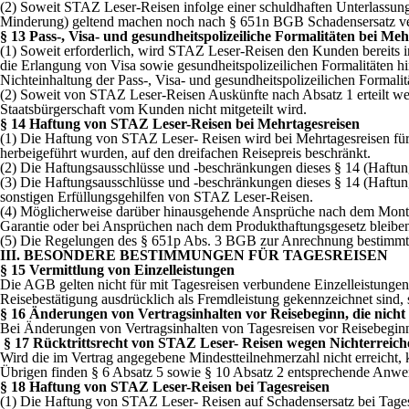
(2) Soweit STAZ Leser-Reisen infolge einer schuldhaften Unterlassu
Minderung) geltend machen noch nach § 651n BGB Schadensersatz ve
§ 13 Pass-, Visa- und gesundheitspolizeiliche Formalitäten bei Meh
(1) Soweit erforderlich, wird STAZ Leser-Reisen den Kunden bereits i
die Erlangung von Visa sowie gesundheitspolizeilichen Formalitäten h
Nichteinhaltung der Pass-, Visa- und gesundheitspolizeilichen Formal
(2) Soweit von STAZ Leser-Reisen Auskünfte nach Absatz 1 erteilt we
Staatsbürgerschaft vom Kunden nicht mitgeteilt wird.
§ 14 Haftung von STAZ Leser-Reisen bei Mehrtagesreisen
(1) Die Haftung von STAZ Leser- Reisen wird bei Mehrtagesreisen für s
herbeigeführt wurden, auf den dreifachen Reisepreis beschränkt.
(2) Die Haftungsausschlüsse und -beschränkungen dieses § 14 (Haftu
(3) Die Haftungsausschlüsse und -beschränkungen dieses § 14 (Haftun
sonstigen Erfüllungsgehilfen von STAZ Leser-Reisen.
(4) Möglicherweise darüber hinausgehende Ansprüche nach dem Montr
Garantie oder bei Ansprüchen nach dem Produkthaftungsgesetz bleibe
(5) Die Regelungen des § 651p Abs. 3 BGB zur Anrechnung bestimmte
III. BESONDERE BESTIMMUNGEN FÜR TAGESREISEN
§ 15 Vermittlung von Einzelleistungen
Die AGB gelten nicht für mit Tagesreisen verbundene Einzelleistungen 
Reisebestätigung ausdrücklich als Fremdleistung gekennzeichnet sind, 
§
16 Änderungen von Vertragsinhalten vor Reisebeginn, die nicht 
Bei Änderungen von Vertragsinhalten von Tagesreisen vor Reisebeginn, 
§ 17 Rücktrittsrecht von STAZ Leser- Reisen wegen Nichterreich
Wird die im Vertrag angegebene Mindestteilnehmerzahl nicht erreicht, 
Übrigen finden § 6 Absatz 5 sowie § 10 Absatz 2 entsprechende Anw
§ 18 Haftung von STAZ Leser-Reisen bei Tagesreisen
(1) Die Haftung von STAZ Leser- Reisen auf Schadensersatz bei Tages