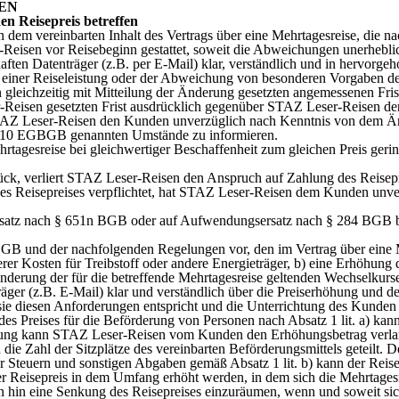
EN
en Reisepreis betreffen
 dem vereinbarten Inhalt des Vertrags über eine Mehrtagesreise, die
Reisen vor Reisebeginn gestattet, soweit die Abweichungen unerheblic
ten Datenträger (z.B. per E-Mail) klar, verständlich und in hervorgeh
t einer Reiseleistung oder der Abweichung von besonderen Vorgaben de
en gleichzeitig mit Mitteilung der Änderung gesetzten angemessenen F
r-Reisen gesetzten Frist ausdrücklich gegenüber STAZ Leser-Reisen de
TAZ Leser-Reisen den Kunden unverzüglich nach Kenntnis von dem Änd
0 § 10 EGBGB genannten Umstände zu informieren.
tagesreise bei gleichwertiger Beschaffenheit zum gleichen Preis geri
ück, verliert STAZ Leser-Reisen den Anspruch auf Zahlung des Reisepr
 des Reisepreises verpflichtet, hat STAZ Leser-Reisen dem Kunden unve
rsatz nach § 651n BGB oder auf Aufwendungsersatz nach § 284 BGB b
B und der nachfolgenden Regelungen vor, den im Vertrag über eine Meh
er Kosten für Treibstoff oder andere Energieträger, b) eine Erhöhung 
derung der für die betreffende Mehrtagesreise geltenden Wechselkurse 
er (z.B. E-Mail) klar und verständlich über die Preiserhöhung und de
ie diesen Anforderungen entspricht und die Unterrichtung des Kunden n
g des Preises für die Beförderung von Personen nach Absatz 1 lit. a)
öhung kann STAZ Leser-Reisen vom Kunden den Erhöhungsbetrag verla
die Zahl der Sitzplätze des vereinbarten Beförderungsmittels geteilt.
teuern und sonstigen Abgaben gemäß Absatz 1 lit. b) kann der Reisep
er Reisepreis in dem Umfang erhöht werden, in dem sich die Mehrtages
 hin eine Senkung des Reisepreises einzuräumen, wenn und soweit sich 