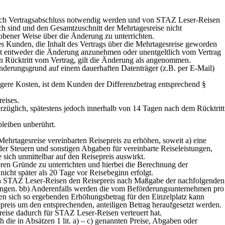
 nach Vertragsabschluss notwendig werden und von STAZ Leser-Reisen
h sind und den Gesamtzuschnitt der Mehrtagesreise nicht
obener Weise über die Änderung zu unterrichten.
s Kunden, die Inhalt des Vertrags über die Mehrtagesreise geworden
rist entweder die Änderung anzunehmen oder unentgeltlich vom Vertrag
n Rücktritt vom Vertrag, gilt die Änderung als angenommen.
erungsgrund auf einem dauerhaften Datenträger (z.B. per E-Mail)
ngere Kosten, ist dem Kunden der Differenzbetrag entsprechend §
eises.
rzüglich, spätestens jedoch innerhalb von 14 Tagen nach dem Rücktritt
leiben unberührt.
rtagesreise vereinbarten Reisepreis zu erhöhen, soweit a) eine
der Steuern und sonstigen Abgaben für vereinbarte Reiseleistungen,
sich unmittelbar auf den Reisepreis auswirkt.
ren Gründe zu unterrichten und hierbei die Berechnung der
icht später als 20 Tage vor Reisebeginn erfolgt.
 kann STAZ Leser-Reisen den Reisepreis nach Maßgabe der nachfolgenden
ngen. bb) Anderenfalls werden die vom Beförderungsunternehmen pro
 Den sich so ergebenden Erhöhungsbetrag für den Einzelplatz kann
reis um den entsprechenden, anteiligen Betrag heraufgesetzt werden.
reise dadurch für STAZ Leser-Reisen verteuert hat.
die in Absätzen 1 lit. a) – c) genannten Preise, Abgaben oder