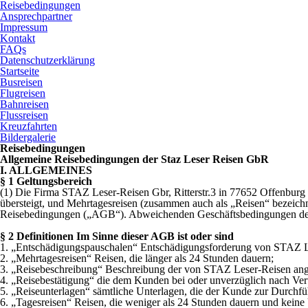
Reisebedingungen
Ansprechpartner
Impressum
Kontakt
FAQs
Datenschutzerklärung
Startseite
Busreisen
Flugreisen
Bahnreisen
Flussreisen
Kreuzfahrten
Bildergalerie
Reisebedingungen
Allgemeine Reisebedingungen der Staz Leser Reisen GbR
I. ALLGEMEINES
§ 1 Geltungsbereich
(1) Die Firma STAZ Leser-Reisen Gbr, Ritterstr.3 in 77652 Offenburg 
übersteigt, und Mehrtagesreisen (zusammen auch als „Reisen“ bezeich
Reisebedingungen („AGB“). Abweichenden Geschäftsbedingungen de
§ 2 Definitionen Im Sinne dieser AGB ist oder sind
1. „Entschädigungspauschalen“ Entschädigungsforderung von STAZ Le
2. „Mehrtagesreisen“ Reisen, die länger als 24 Stunden dauern;
3. „Reisebeschreibung“ Beschreibung der von STAZ Leser-Reisen ange
4. „Reisebestätigung“ die dem Kunden bei oder unverzüglich nach Vertr
5. „Reiseunterlagen“ sämtliche Unterlagen, die der Kunde zur Durchf
6. „Tagesreisen“ Reisen, die weniger als 24 Stunden dauern und keine