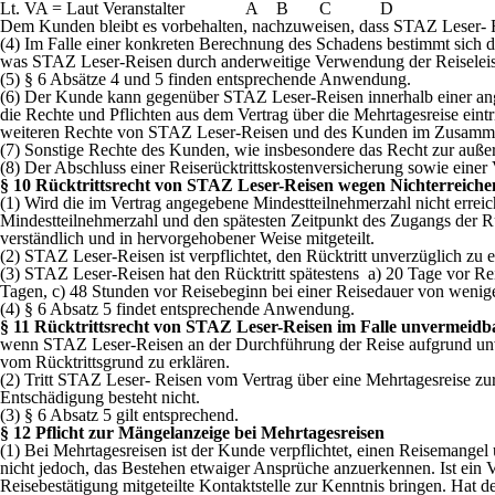
Lt. VA = Laut Veranstalter A B C D
Dem Kunden bleibt es vorbehalten, nachzuweisen, dass STAZ Leser- Rei
(4) Im Falle einer konkreten Berechnung des Schadens bestimmt sich
was STAZ Leser-Reisen durch anderweitige Verwendung der Reiselei
(5) § 6 Absätze 4 und 5 finden entsprechende Anwendung.
(6) Der Kunde kann gegenüber STAZ Leser-Reisen innerhalb einer angeme
die Rechte und Pflichten aus dem Vertrag über die Mehrtagesreise eintr
weiteren Rechte von STAZ Leser-Reisen und des Kunden im Zusammenha
(7) Sonstige Rechte des Kunden, wie insbesondere das Recht zur auße
(8) Der Abschluss einer Reiserücktrittskostenversicherung sowie ein
§ 10 Rücktrittsrecht von STAZ Leser-Reisen wegen Nichterreiche
(1) Wird die im Vertrag angegebene Mindestteilnehmerzahl nicht erre
Mindestteilnehmerzahl und den spätesten Zeitpunkt des Zugangs der R
verständlich und in hervorgehobener Weise mitgeteilt.
(2) STAZ Leser-Reisen ist verpflichtet, den Rücktritt unverzüglich zu 
(3) STAZ Leser-Reisen hat den Rücktritt spätestens a) 20 Tage vor Re
Tagen, c) 48 Stunden vor Reisebeginn bei einer Reisedauer von wenige
(4) § 6 Absatz 5 findet entsprechende Anwendung.
§ 11 Rücktrittsrecht von STAZ Leser-Reisen im Falle unvermeid
wenn STAZ Leser-Reisen an der Durchführung der Reise aufgrund unve
vom Rücktrittsgrund zu erklären.
(2) Tritt STAZ Leser- Reisen vom Vertrag über eine Mehrtagesreise z
Entschädigung besteht nicht.
(3) § 6 Absatz 5 gilt entsprechend.
§ 12 Pflicht zur Mängelanzeige bei Mehrtagesreisen
(1) Bei Mehrtagesreisen ist der Kunde verpflichtet, einen Reisemangel
nicht jedoch, das Bestehen etwaiger Ansprüche anzuerkennen. Ist ein V
Reisebestätigung mitgeteilte Kontaktstelle zur Kenntnis bringen. Hat