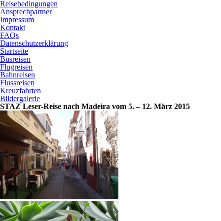
Reisebedingungen
Ansprechpartner
Impressum
Kontakt
FAQs
Datenschutzerklärung
Startseite
Busreisen
Flugreisen
Bahnreisen
Flussreisen
Kreuzfahrten
Bildergalerie
STAZ Leser-Reise nach Madeira vom 5. – 12. März 2015