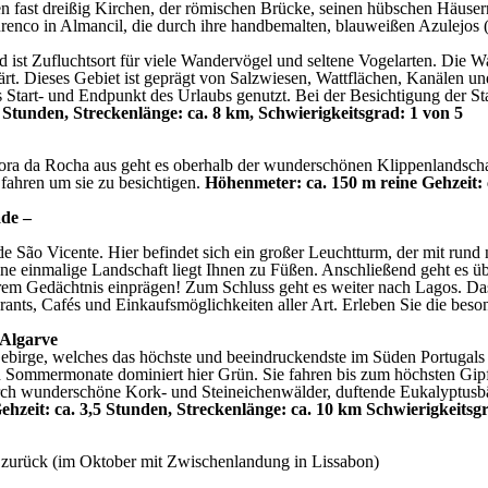
en fast dreißig Kirchen, der römischen Brücke, seinen hübschen Häusern
renco in Almancil, die durch ihre handbemalten, blauweißen Azulejos 
d ist Zufluchtsort für viele Wandervögel und seltene Vogelarten. Die
t. Dieses Gebiet ist geprägt von Salzwiesen, Wattflächen, Kanälen u
 Start- und Endpunkt des Urlaubs genutzt. Bei der Besichtigung der Sta
 Stunden, Streckenlänge: ca. 8 km, Schwierigkeitsgrad: 1 von 5
a da Rocha aus geht es oberhalb der wunderschönen Klippenlandschaft
fahren um sie zu besichtigen.
Höhenmeter: ca. 150 m reine Gehzeit: 
ade –
 São Vicente. Hier befindet sich ein großer Leuchtturm, der mit rund 
e einmalige Landschaft liegt Ihnen zu Füßen. Anschließend geht es üb
rem Gedächtnis einprägen! Zum Schluss geht es weiter nach Lagos. Das p
urants, Cafés und Einkaufsmöglichkeiten aller Art. Erleben Sie die b
 Algarve
rge, welches das höchste und beeindruckendste im Süden Portugals ist
n Sommermonate dominiert hier Grün. Sie fahren bis zum höchsten Gipfe
urch wunderschöne Kork- und Steineichenwälder, duftende Eukalyptusbä
ehzeit: ca. 3,5 Stunden, Streckenlänge: ca. 10 km Schwierigkeitsg
d zurück (im Oktober mit Zwischenlandung in Lissabon)