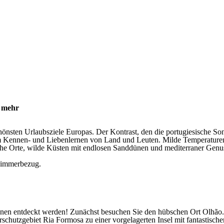
d mehr
önsten Urlaubsziele Europas. Der Kontrast, den die portugiesische Sonn
Kennen- und Liebenlernen von Land und Leuten. Milde Temperaturen, 
che Orte, wilde Küsten mit endlosen Sanddünen und mediterraner Genus
 Zimmerbezug.
Ihnen entdeckt werden! Zunächst besuchen Sie den hübschen Ort Olhão.
hutzgebiet Ria Formosa zu einer vorgelagerten Insel mit fantastische