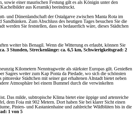
, sowie einer maurischen Festung gilt es als Königin unter den
(Kachelbilder aus Keramik) beeindruckt.
 Watt- und Dünenlandschaft der Ostalgarve zwischen Manta Rota im
nd Sandbänken. Zum Abschluss des heutigen Tages besuchen Sie die
dt werden Sie feststellen, dass es bedauerlich wäre, dieses Städtchen
en weiter bis Benagil. Wenn die Witterung es erlaubt, können Sie
ca. 3 Stunden, Streckenlänge: ca. 6,5 km, Schwierigkeitsgrad: 2
neunzig Kilometern Nenntragweite als stärkster Europas gilt. Genießen
er Sagres weiter zum Kap Ponta da Piedade, wo sich die schönsten
ittoreske Städtchen mit seiner gut erhaltenen Altstadt bietet neben
esondere Atmosphäre bei einem Bummel durch die verwinkelten
. Das milde, subtropische Klima bietet eine üppige und artenreiche
l, dem Foia mit 902 Metern. Dort haben Sie bei klarer Sicht einen
ume, Pinien- und Kastanienhaine und zahlreiche Wildblüten bis in die
rad: 1 von 5