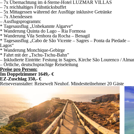
– 7x Übernachtung im 4-Sterne-Hotel LUZMAR VILLAS
– 7x reichhaltiges Frühstücksbuffet
– 5x Mittagessen während der Ausflüge inklusive Getränke
– 7x Abendessen
– Ausflugsprogramm:
* Tagesausflug „Unbekannte Algarve“
* Wanderung Quinta do Lago – Ria Formosa
* Wanderung Vila Senhora da Rocha – Benagil
* Tagesausflug „Cabo de São Vicente – Sagres – Ponta da Piedade –
Lagos“
* Wanderung Monchique-Gebirge
* Fahrt mit der „Tschu-Tschu-Bahn”
– Inkludierte Eintritte: Festung in Sagres, Kirche São Lourenco / Alma
– Örtliche, deutschsprachige Reiseleitung
Preise pro Person:
Im Doppelzimmer 1649,- €
EZ-Zuschlag 350,- €
Reiseveranstalter: Reisewelt Neuhof. Mindestteilnehmer 20 Gäste