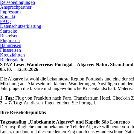
Reisebedingungen
Ansprechpartner
Impressum
Kontakt
FAQs
Datenschutzerklärung
Startseite
Busreisen
Flugreisen
Bahnreisen
Flussreisen
Kreuzfahrten
Bildergalerie
STAZ Leser-Wanderreise: Portugal – Algarve: Natur, Strand un
05.10. – 12.10.2026
Die Algarve ist wohl die bekannteste Region Portugals und eine der sch
Mischung aus Aktivsein mit kleinen Wanderungen, Ausflügen und dem 
Jahr prägen die bizarre und ungewöhnliche Küstenlandschaft. Maleris
1. Tag:
Flug von Frankfurt nach Faro. Transfer zum Hotel. Check-in
2. – 7. Tag:
An diesen Tagen erleben Sie Portugal.
Ihre Reisehöhepunkte:
Tagesausflug „Unbekannte Algarve” und Kapelle São Lourenco
Der ursprüngliche und unbekanntere Teil der Algarve will heute von 
Lucia, um dann mit diesem kleinen Zug durch das wunderschöne Natursc