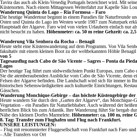
Tavira das auch als Klein-Venedig Portugals bezeichnet wird. Mit sein
Küstenorten. Nach einem Mittagessen Weiterfahrt zur Kapelle São Lou
Wanderung Quinta do Lago – Ria Formosa – Faro
Die heutige Wandertour beginnt in einem Paradies für Naturfreunde un
Osten und Quinta do Lago im Westen wurde 1987 zum Naturpark erklär
Hauptstadt der Algarve. Faro wird von vielen Urlaubern einfach nur als
nicht besucht zu haben.
Höhenmeter: ca. 50 m reine Gehzeit: ca. 2,5
Wanderung Vila Senhora da Rocha – Benagil
Heute steht eine Küstenwanderung auf dem Programm. Von Vila Senhor
fakultativ mit einem kleinen Boot zu der weltbekannten Höhle Benagil 
von 5
Tagesausflug nach Cabo de São Vicente – Sagres – Ponta da Pied
Lagos
Der heutige Tag führt zum südwestlichsten Punkt Europas, zum Cabo de
Sie die atemberaubenden Ausblicke vom Cabo de São Vicente, denn ein
Felsen der Algarve befinden. Die Landschaft wird sich für immer in Ih
historischen Sehenswürdigkeiten auch kulturelle Einrichtungen, Resta
Gässchen.
Wanderung Monchique-Gebirge – das höchste Küstengebirge der
Heute wandern Sie durch den „Garten der Algarve“, das Monchique-Gebi
Vegetation – ein Paradies für Naturliebhaber. Auch während der heiße
herrlichen Blick bis zum Atlantik. Ihre Wanderung führt Sie bergab d
Nähe des kleinen Dorfes Marmelete.
Höhenmeter: ca. 100 m, reine G
8. Tag: Transfer zum Flughafen und Flug nach Frankfurt.
UNSERE LEISTUNGEN:
– Flug mit renommierter Fluggesellschaft von Frankfurt nach Faro un
– Alle Transfers vor Ort