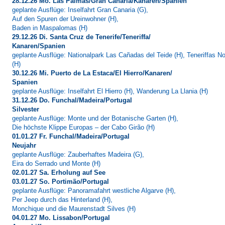
28.12.26 Mo. Las Palmas/Gran Canaria/Kanaren/Spanien
geplante Ausflüge: Inselfahrt Gran Canaria (G),
Auf den Spuren der Ureinwohner (H),
Baden in Maspalomas (H)
29.12.26 Di. Santa Cruz de Tenerife/Teneriffa/
Kanaren/Spanien
geplante Ausflüge: Nationalpark Las Cañadas del Teide (H), Teneriffas N
(H)
30.12.26 Mi. Puerto de La Estaca/El Hierro/Kanaren/
Spanien
geplante Ausflüge: Inselfahrt El Hierro (H), Wanderung La Llania (H)
31.12.26 Do. Funchal/Madeira/Portugal
Silvester
geplante Ausflüge: Monte und der Botanische Garten (H),
Die höchste Klippe Europas – der Cabo Girão (H)
01.01.27 Fr. Funchal/Madeira/Portugal
Neujahr
geplante Ausflüge: Zauberhaftes Madeira (G),
Eira do Serrado und Monte (H)
02.01.27 Sa. Erholung auf See
03.01.27 So. Portimão/Portugal
geplante Ausflüge: Panoramafahrt westliche Algarve (H),
Per Jeep durch das Hinterland (H),
Monchique und die Maurenstadt Silves (H)
04.01.27 Mo. Lissabon/Portugal