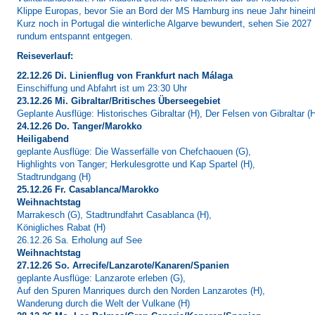
Klippe Europas, bevor Sie an Bord der MS Hamburg ins neue Jahr hineinf
Kurz noch in Portugal die winterliche Algarve bewundert, sehen Sie 2027
rundum entspannt entgegen.
Reiseverlauf:
22.12.26 Di. Linienflug von Frankfurt nach Málaga
Einschiffung und Abfahrt ist um 23:30 Uhr
23.12.26 Mi. Gibraltar/Britisches Überseegebiet
Geplante Ausflüge: Historisches Gibraltar (H), Der Felsen von Gibraltar (
24.12.26 Do. Tanger/Marokko
Heiligabend
geplante Ausflüge: Die Wasserfälle von Chefchaouen (G),
Highlights von Tanger; Herkulesgrotte und Kap Spartel (H),
Stadtrundgang (H)
25.12.26 Fr. Casablanca/Marokko
Weihnachtstag
Marrakesch (G), Stadtrundfahrt Casablanca (H),
Königliches Rabat (H)
26.12.26 Sa. Erholung auf See
Weihnachtstag
27.12.26 So. Arrecife/Lanzarote/Kanaren/Spanien
geplante Ausflüge: Lanzarote erleben (G),
Auf den Spuren Manriques durch den Norden Lanzarotes (H),
Wanderung durch die Welt der Vulkane (H)