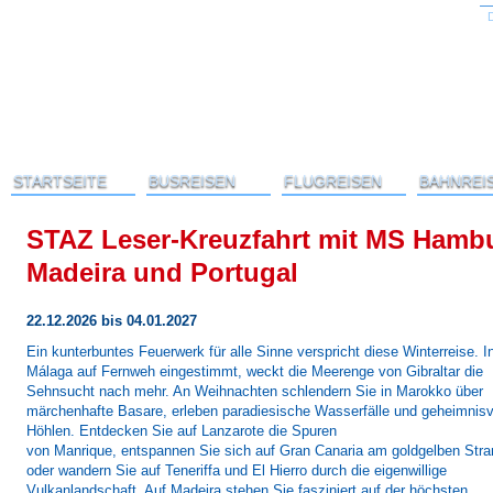
STARTSEITE
BUSREISEN
FLUGREISEN
BAHNREI
STAZ Leser-Kreuzfahrt mit MS Hambur
Madeira und Portugal
22.12.2026 bis 04.01.2027
Ein kunterbuntes Feuerwerk für alle Sinne verspricht diese Winterreise. I
Málaga auf Fernweh eingestimmt, weckt die Meerenge von Gibraltar die
Sehnsucht nach mehr. An Weihnachten schlendern Sie in Marokko über
märchenhafte Basare, erleben paradiesische Wasserfälle und geheimnisv
Höhlen. Entdecken Sie auf Lanzarote die Spuren
von Manrique, entspannen Sie sich auf Gran Canaria am goldgelben Stra
oder wandern Sie auf Teneriffa und El Hierro durch die eigenwillige
Vulkanlandschaft. Auf Madeira stehen Sie fasziniert auf der höchsten