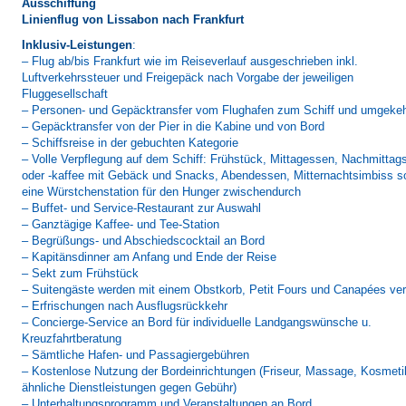
Ausschiffung
Linienflug von Lissabon nach Frankfurt
Inklusiv-Leistungen
:
– Flug ab/bis Frankfurt wie im Reiseverlauf ausgeschrieben inkl.
Luftverkehrssteuer und Freigepäck nach Vorgabe der jeweiligen
Fluggesellschaft
– Personen- und Gepäcktransfer vom Flughafen zum Schiff und umgekeh
– Gepäcktransfer von der Pier in die Kabine und von Bord
– Schiffsreise in der gebuchten Kategorie
– Volle Verpflegung auf dem Schiff: Frühstück, Mittagessen, Nachmittag
oder -kaffee mit Gebäck und Snacks, Abendessen, Mitternachtsimbiss s
eine Würstchenstation für den Hunger zwischendurch
– Buffet- und Service-Restaurant zur Auswahl
– Ganztägige Kaffee- und Tee-Station
– Begrüßungs- und Abschiedscocktail an Bord
– Kapitänsdinner am Anfang und Ende der Reise
– Sekt zum Frühstück
– Suitengäste werden mit einem Obstkorb, Petit Fours und Canapées ve
– Erfrischungen nach Ausflugsrückkehr
– Concierge-Service an Bord für individuelle Landgangswünsche u.
Kreuzfahrtberatung
– Sämtliche Hafen- und Passagiergebühren
– Kostenlose Nutzung der Bordeinrichtungen (Friseur, Massage, Kosmeti
ähnliche Dienstleistungen gegen Gebühr)
– Unterhaltungsprogramm und Veranstaltungen an Bord